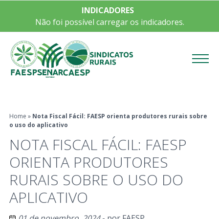
INDICADORES
Não foi possível carregar os indicadores.
Menu
Home
»
Nota Fiscal Fácil: FAESP orienta produtores rurais sobre
o uso do aplicativo
NOTA FISCAL FÁCIL: FAESP
ORIENTA PRODUTORES
RURAIS SOBRE O USO DO
APLICATIVO
01 de novembro, 2024
- por
FAESP