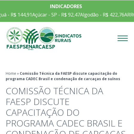
INDICADORES
uá - R$ 144,91
Açúcar - SP - R$ 92,47
Algodão - R$ 422,76
ARRO
Menu
Home
»
Comissão Técnica da FAESP discute capacitação do
programa CADEC Brasil e condenação de carcaças de suínos
COMISSÃO TÉCNICA DA
FAESP DISCUTE
CAPACITAÇÃO DO
PROGRAMA CADEC BRASIL E
CONDENAÇÃO DE CARCAÇAS