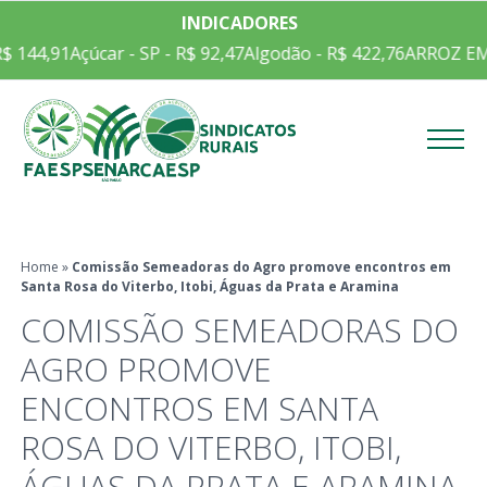
INDICADORES
úcar - SP - R$ 92,47
Algodão - R$ 422,76
ARROZ EM CASCA CEP
Menu
Home
»
Comissão Semeadoras do Agro promove encontros em
Santa Rosa do Viterbo, Itobi, Águas da Prata e Aramina
COMISSÃO SEMEADORAS DO
AGRO PROMOVE
ENCONTROS EM SANTA
ROSA DO VITERBO, ITOBI,
ÁGUAS DA PRATA E ARAMINA