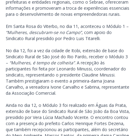
prefeituras e entidades regionais, como o Sebrae, ofereceram
informações e promoveram a troca de experiências essenciais
para o desenvolvimento de novas empreendedoras rurais.
Em Santa Rosa do Viterbo, no dia 11, aconteceu o Módulo 1 –
“Mulheres, descubram-se no Campo”
, com apoio do
Sindicato Rural presidido por Pedro Luis Titarelli.
No dia 12, foi a vez da cidade de Itobi, extensão de base do
Sindicato Rural de São José do Rio Pardo, receber o Módulo 3
–
“Mulheres, é tempo de colheita”
. A recepção às
participantes foi feita por Leonardo Minussi, coordenador do
sindicato, representando o presidente Claudine Minussi.
Também prestigiaram o evento a primeira-dama Joana
Carvalho, a vereadora Ivone Carvalho e Sabrina, representante
da Associação Comercial.
Ainda no dia 12, o Módulo 3 foi realizado em Águas da Prata,
extensão de base do Sindicato Rural de São João da Boa Vista,
presidido por Vera Lúcia Machado Vicente. O encontro contou
com a presença do prefeito Carlos Henrique Fortes Dezena,
que também recepcionou as participantes, além do secretário
do Meio Ambiente, Marcos Santos, da primeira-dama Caroline