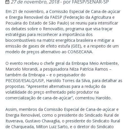
27 de novembro, 2018
- por
FAESP/SENAR-SP
Em 21 de novembro, a Comissão Especial de Cana-de-açúcar
e Energia Renovável da FAESP (Federação da Agricultura e
Pecuária do Estado de São Paulo) se reuniu para intensificar
os debates sobre o RenovaBio, programa que visa traçar
estratégias para reconhecer a importância dos
biocombustíveis na matriz energética brasileira e mitigar a
emissão de gases de efeito estufa (GEE), e a respeito de um
modelo de preços alternativo ao CONSECANA.
O evento recebeu o chefe geral da Embrapa Meio Ambiente,
Marcelo Morandi, a pesquisadora Nilza Patrícia Ramos –
também da Embrapa – e o pesquisador do
PECEGE/ESALQ/USP, Haroldo Torres da Silva, para detalhar as
propostas. “Apresentei alternativas para a redução da
volatilidade do preço enfrentado pelo produtor na
comercialização de cana-de-açúcar”, comentou Haroldo.
Assim, membros da Comissão Especial de Cana-de-açúcar e
Energia Renovável, como o presidente do Sindicado Rural de
Ituverava, Gustavo Chavaglia, o presidente do Sindicato Rural
de Charqueada, Milton Luiz Sarto, e o diretor do Sindicato