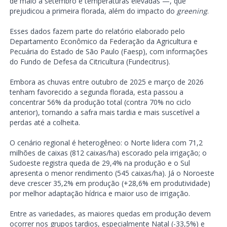
de maio a setembro e temperaturas elevadas —, que
prejudicou a primeira florada, além do impacto do
greening
.
Esses dados fazem parte do relatório elaborado pelo
Departamento Econômico da Federação da Agricultura e
Pecuária do Estado de São Paulo (Faesp), com informações
do Fundo de Defesa da Citricultura (Fundecitrus).
Embora as chuvas entre outubro de 2025 e março de 2026
tenham favorecido a segunda florada, esta passou a
concentrar 56% da produção total (contra 70% no ciclo
anterior), tornando a safra mais tardia e mais suscetível a
perdas até a colheita.
O cenário regional é heterogêneo: o Norte lidera com 71,2
milhões de caixas (812 caixas/ha) escorado pela irrigação; o
Sudoeste registra queda de 29,4% na produção e o Sul
apresenta o menor rendimento (545 caixas/ha). Já o Noroeste
deve crescer 35,2% em produção (+28,6% em produtividade)
por melhor adaptação hídrica e maior uso de irrigação.
Entre as variedades, as maiores quedas em produção devem
ocorrer nos grupos tardios, especialmente Natal (-33,5%) e