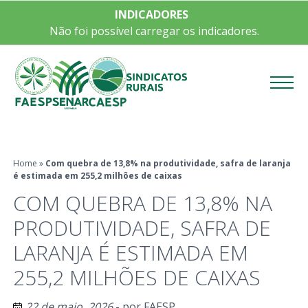
INDICADORES
Não foi possível carregar os indicadores.
Menu
Home
»
Com quebra de 13,8% na produtividade, safra de laranja
é estimada em 255,2 milhões de caixas
COM QUEBRA DE 13,8% NA
PRODUTIVIDADE, SAFRA DE
LARANJA É ESTIMADA EM
255,2 MILHÕES DE CAIXAS
22 de maio, 2026
- por
FAESP