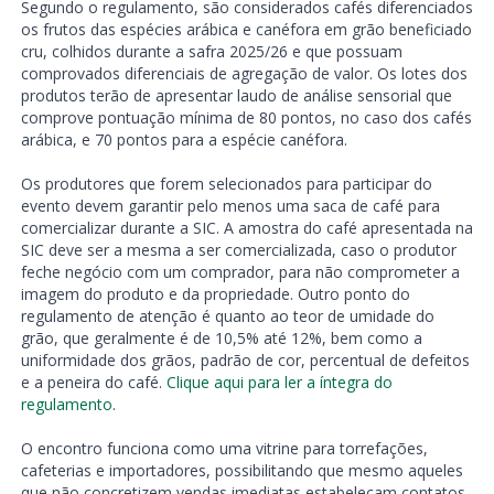
Segundo o regulamento, são considerados cafés diferenciados
os frutos das espécies arábica e canéfora em grão beneficiado
cru, colhidos durante a safra 2025/26 e que possuam
comprovados diferenciais de agregação de valor. Os lotes dos
produtos terão de apresentar laudo de análise sensorial que
comprove pontuação mínima de 80 pontos, no caso dos cafés
arábica, e 70 pontos para a espécie canéfora.
Os produtores que forem selecionados para participar do
evento devem garantir pelo menos uma saca de café para
comercializar durante a SIC. A amostra do café apresentada na
SIC deve ser a mesma a ser comercializada, caso o produtor
feche negócio com um comprador, para não comprometer a
imagem do produto e da propriedade. Outro ponto do
regulamento de atenção é quanto ao teor de umidade do
grão, que geralmente é de 10,5% até 12%, bem como a
uniformidade dos grãos, padrão de cor, percentual de defeitos
e a peneira do café.
Clique aqui para ler a íntegra do
regulamento
.
O encontro funciona como uma vitrine para torrefações,
cafeterias e importadores, possibilitando que mesmo aqueles
que não concretizem vendas imediatas estabeleçam contatos