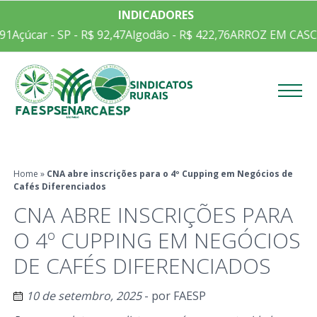
INDICADORES
1
Açúcar - SP - R$ 92,47
Algodão - R$ 422,76
ARROZ EM CASCA 
Menu
Home
»
CNA abre inscrições para o 4º Cupping em Negócios de
Cafés Diferenciados
CNA ABRE INSCRIÇÕES PARA
O 4º CUPPING EM NEGÓCIOS
DE CAFÉS DIFERENCIADOS
10 de setembro, 2025
- por
FAESP