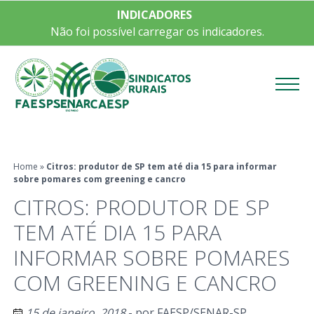
INDICADORES
Não foi possível carregar os indicadores.
Menu
Home
»
Citros: produtor de SP tem até dia 15 para informar
sobre pomares com greening e cancro
CITROS: PRODUTOR DE SP
TEM ATÉ DIA 15 PARA
INFORMAR SOBRE POMARES
COM GREENING E CANCRO
15 de janeiro, 2018
- por
FAESP/SENAR-SP