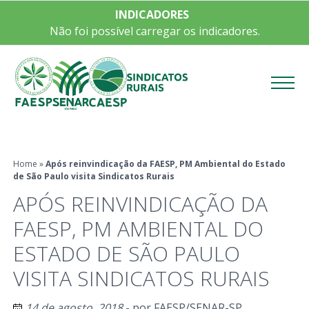
INDICADORES
Não foi possível carregar os indicadores.
Menu
Home
»
Após reinvindicação da FAESP, PM Ambiental do Estado
de São Paulo visita Sindicatos Rurais
APÓS REINVINDICAÇÃO DA
FAESP, PM AMBIENTAL DO
ESTADO DE SÃO PAULO
VISITA SINDICATOS RURAIS
14 de agosto, 2018
- por
FAESP/SENAR-SP