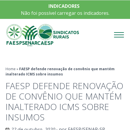
INDICADORES
Não foi possível carregar os indicadores.
Menu
Home
»
FAESP defende renovação de convênio que mantém
inalterado ICMS sobre insumos
FAESP DEFENDE RENOVAÇÃO
DE CONVÊNIO QUE MANTÉM
INALTERADO ICMS SOBRE
INSUMOS
22 de outubro, 2020
- por
FAESP/SENAR-SP