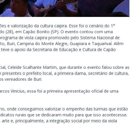
s e valorização da cultura caipira. Esse foi o cenário do 1°
ábado (28), em Capão Bonito (SP). O evento contou com uma
programa de viola caipira promovido pelo Sistema Nacional de
o, Buri, Campina do Monte Alegre, Guapiara e Taquarivaí. Além
 teve o apoio da Secretaria de Educação e Cultura de Capão
al, Celeide Scalhante Martim, que durante o evento falou sobre as
resentes o prefeito local, a primeira-dama, secretário de cultura,
s vereadores de Buri.
cos Vinicius, essa foi a primeira apresentação oficial de uma
onho, onde conseguimos valorizar o empenho das turmas que estão
icatos rurais que se dedicaram muito para que isso acontecesse.
arte e, principalmente, a integração social por meio da viola