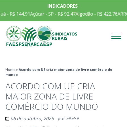
INDICADORES
á - R$ 144,91
Açúcar - SP - R$ 92,47
Algodão - R$ 422,76
ARRO
Menu
Home
»
Acordo com UE cria maior zona de livre comércio do
mundo
ACORDO COM UE CRIA
MAIOR ZONA DE LIVRE
COMÉRCIO DO MUNDO
06 de outubro, 2025
- por
FAESP