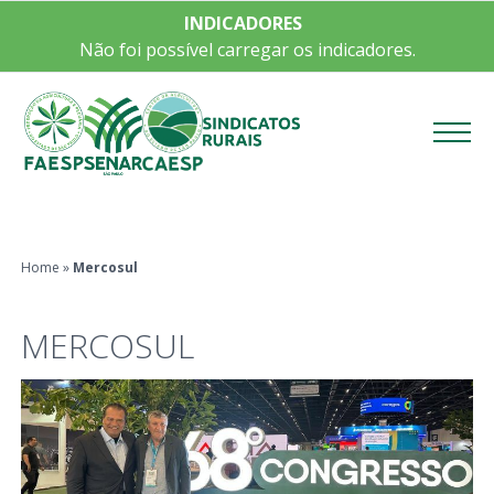
INDICADORES
Não foi possível carregar os indicadores.
Menu
Home
»
Mercosul
MERCOSUL