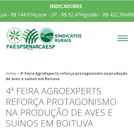
INDICADORES
á - R$ 144,91
Açúcar - SP - R$ 92,47
Algodão - R$ 422,76
ARRO
Menu
Home
»
4ª Feira AgroExperts reforça protagonismo na produção
de aves e suínos em Boituva
4ª FEIRA AGROEXPERTS
REFORÇA PROTAGONISMO
NA PRODUÇÃO DE AVES E
SUÍNOS EM BOITUVA