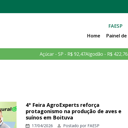
FAESP
Home
Painel d
Açúcar - SP - R$ 92,47
Algodão - R$ 422,76
4ª Feira AgroExperts reforça
protagonismo na produção de aves e
suínos em Boituva
17/04/2026
Postado por
FAESP