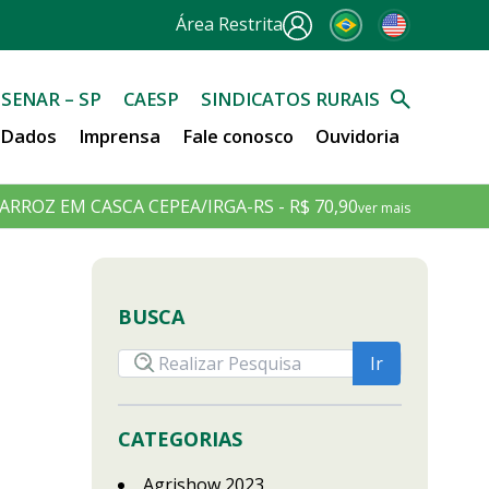
Área Restrita
SENAR – SP
CAESP
SINDICATOS RURAIS
e Dados
Imprensa
Fale conosco
Ouvidoria
ARROZ EM CASCA CEPEA/IRGA-RS - R$ 70,90
ver mais
BUSCA
CATEGORIAS
Agrishow 2023