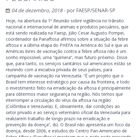
04 de dezembro, 2018
- por
FAESP/SENAR-SP
Hoje, na abertura da 1ª Reunião sobre vigilância no trânsito
nacional e internacional de animais e produtos pecuários, que
está sendo realizada na Faesp, Júlio Cesar Augusto Pompei,
coordenador da Panaftosa afirmou sobre a situação da febre
aftosa e a última etapa do PHEFA na América do Sul e que as
Américas livres de vacinação contra a febre aftosa não é um
sonho impossível, uma “quimera”, mas futuro próximo. Disse
que, para tanto, os serviços sanitários sul americanos estão se
reunindo com a iniciativa privada de seus países, para
campanha de vacinação na Venezuela. “É um projeto que o
Brasil tem interesse estratégico por causa da fronteira, e todo
o investimento feito na erradicação da aftosa é principalmente
para obtermos maior segurança na região. Nós temos que
interromper a circulação do vírus da aftosa na região
(Colômbia e Venezuela). E, obviamente, dar condições ao
setor privado e ao serviço veterinário oficial da Venezuela para
realizarem trabalho de longo prazo na erradicação e
prevenção da doença”, diz. O Brasil não apresenta um foco da
doença, desde 2006, e estudos do Centro Pan-Americano de
Febre Aftosa (Panaftosa) mostram que o gado pode prescindir