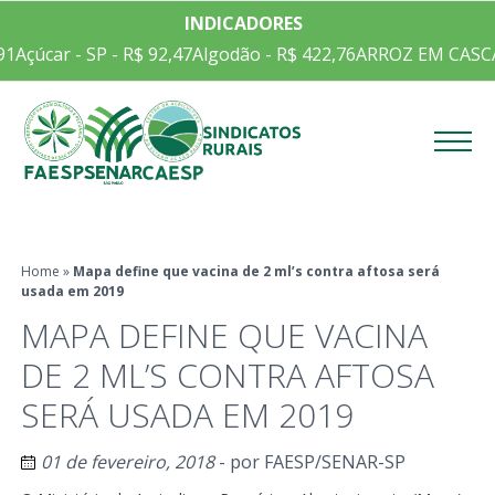
INDICADORES
1
Açúcar - SP - R$ 92,47
Algodão - R$ 422,76
ARROZ EM CASCA 
Menu
Home
»
Mapa define que vacina de 2 ml’s contra aftosa será
usada em 2019
MAPA DEFINE QUE VACINA
DE 2 ML’S CONTRA AFTOSA
SERÁ USADA EM 2019
01 de fevereiro, 2018
- por
FAESP/SENAR-SP