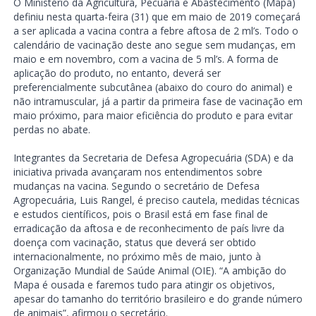
O Ministério da Agricultura, Pecuária e Abastecimento (Mapa)
definiu nesta quarta-feira (31) que em maio de 2019 começará
a ser aplicada a vacina contra a febre aftosa de 2 ml’s. Todo o
calendário de vacinação deste ano segue sem mudanças, em
maio e em novembro, com a vacina de 5 ml’s. A forma de
aplicação do produto, no entanto, deverá ser
preferencialmente subcutânea (abaixo do couro do animal) e
não intramuscular, já a partir da primeira fase de vacinação em
maio próximo, para maior eficiência do produto e para evitar
perdas no abate.
Integrantes da Secretaria de Defesa Agropecuária (SDA) e da
iniciativa privada avançaram nos entendimentos sobre
mudanças na vacina. Segundo o secretário de Defesa
Agropecuária, Luis Rangel, é preciso cautela, medidas técnicas
e estudos científicos, pois o Brasil está em fase final de
erradicação da aftosa e de reconhecimento de país livre da
doença com vacinação, status que deverá ser obtido
internacionalmente, no próximo mês de maio, junto à
Organização Mundial de Saúde Animal (OIE). “A ambição do
Mapa é ousada e faremos tudo para atingir os objetivos,
apesar do tamanho do território brasileiro e do grande número
de animais”, afirmou o secretário.