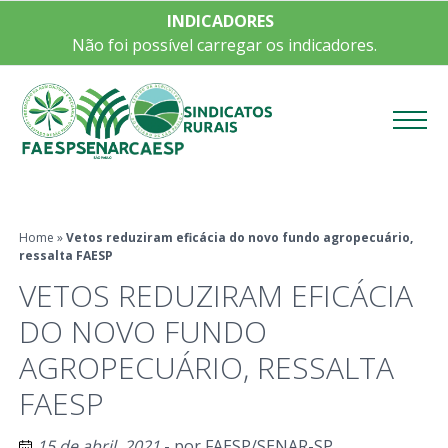
INDICADORES
Não foi possível carregar os indicadores.
Menu
Home
»
Vetos reduziram eficácia do novo fundo agropecuário,
ressalta FAESP
VETOS REDUZIRAM EFICÁCIA
DO NOVO FUNDO
AGROPECUÁRIO, RESSALTA
FAESP
15 de abril, 2021
- por
FAESP/SENAR-SP