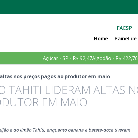
FAESP
Home
Painel d
Açúcar - SP - R$ 92,47
Algodão - R$ 422,76
 altas nos preços pagos ao produtor em maio
ÃO TAHITI LIDERAM ALTAS 
ODUTOR EM MAIO
eijão e do limão Tahiti, enquanto banana e batata-doce tiveram