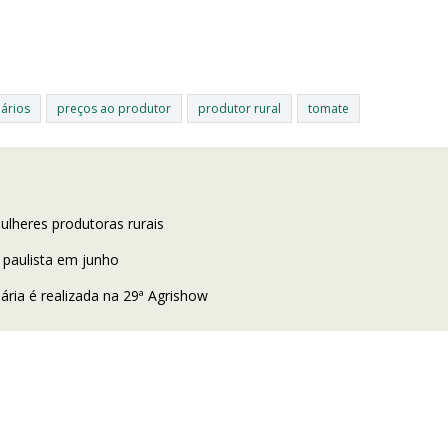
ários
preços ao produtor
produtor rural
tomate
lheres produtoras rurais
 paulista em junho
ária é realizada na 29ª Agrishow