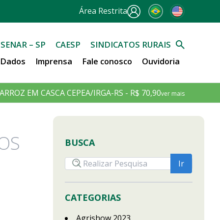
Área Restrita
SENAR – SP
CAESP
SINDICATOS RURAIS
e Dados
Imprensa
Fale conosco
Ouvidoria
ARROZ EM CASCA CEPEA/IRGA-RS - R$ 70,90
ver mais
NOS
BUSCA
CATEGORIAS
Agrishow 2023