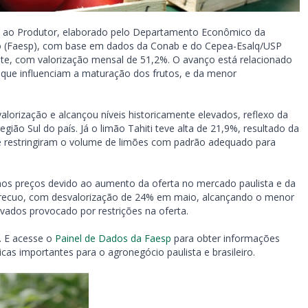
 ao Produtor, elaborado pelo Departamento Econômico da
lo (Faesp), com base em dados da Conab e do Cepea-Esalq/USP
ate, com valorização mensal de 51,2%. O avanço está relacionado
, que influenciam a maturação dos frutos, e da menor
valorização e alcançou níveis historicamente elevados, reflexo da
gião Sul do país. Já o limão Tahiti teve alta de 21,9%, resultado da
que restringiram o volume de limões com padrão adequado para
nos preços devido ao aumento da oferta no mercado paulista e da
 recuo, com desvalorização de 24% em maio, alcançando o menor
vados provocado por restrições na oferta.
. E acesse o
Painel de Dados da Faesp
para obter informações
icas importantes para o agronegócio paulista e brasileiro.