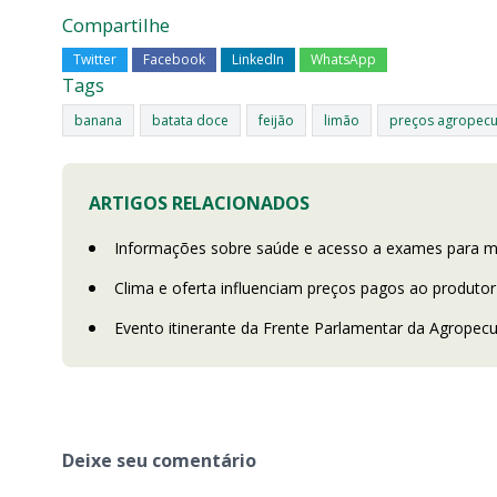
Compartilhe
Twitter
Facebook
LinkedIn
WhatsApp
Tags
banana
batata doce
feijão
limão
preços agropecu
ARTIGOS RELACIONADOS
Informações sobre saúde e acesso a exames para mu
Clima e oferta influenciam preços pagos ao produtor
Evento itinerante da Frente Parlamentar da Agropecu
Deixe seu comentário