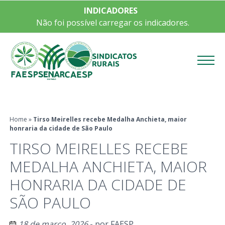
INDICADORES
Não foi possível carregar os indicadores.
Menu
Home
»
Tirso Meirelles recebe Medalha Anchieta, maior
honraria da cidade de São Paulo
TIRSO MEIRELLES RECEBE
MEDALHA ANCHIETA, MAIOR
HONRARIA DA CIDADE DE
SÃO PAULO
18 de março, 2026
- por
FAESP