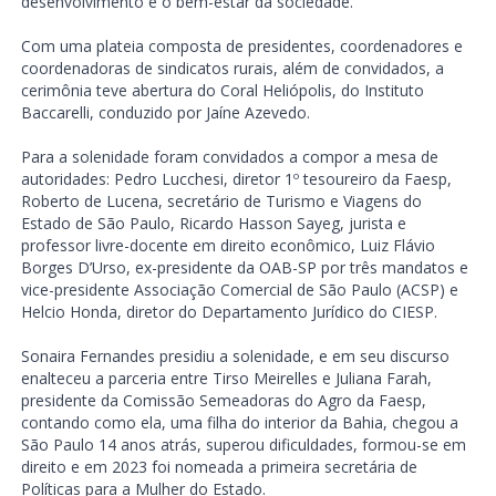
desenvolvimento e o bem-estar da sociedade.
Com uma plateia composta de presidentes, coordenadores e
coordenadoras de sindicatos rurais, além de convidados, a
cerimônia teve abertura do Coral Heliópolis, do Instituto
Baccarelli, conduzido por Jaíne Azevedo.
Para a solenidade foram convidados a compor a mesa de
autoridades: Pedro Lucchesi, diretor 1º tesoureiro da Faesp,
Roberto de Lucena, secretário de Turismo e Viagens do
Estado de São Paulo, Ricardo Hasson Sayeg, jurista e
professor livre-docente em direito econômico, Luiz Flávio
Borges D’Urso, ex-presidente da OAB-SP por três mandatos e
vice-presidente Associação Comercial de São Paulo (ACSP) e
Helcio Honda, diretor do Departamento Jurídico do CIESP.
Sonaira Fernandes presidiu a solenidade, e em seu discurso
enalteceu a parceria entre Tirso Meirelles e Juliana Farah,
presidente da Comissão Semeadoras do Agro da Faesp,
contando como ela, uma filha do interior da Bahia, chegou a
São Paulo 14 anos atrás, superou dificuldades, formou-se em
direito e em 2023 foi nomeada a primeira secretária de
Políticas para a Mulher do Estado.