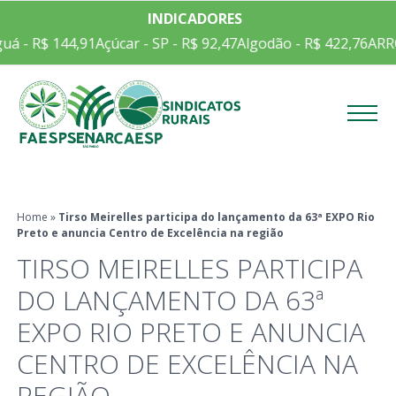
INDICADORES
á - R$ 144,91
Açúcar - SP - R$ 92,47
Algodão - R$ 422,76
ARRO
Menu
Home
»
Tirso Meirelles participa do lançamento da 63ª EXPO Rio
Preto e anuncia Centro de Excelência na região
TIRSO MEIRELLES PARTICIPA
DO LANÇAMENTO DA 63ª
EXPO RIO PRETO E ANUNCIA
CENTRO DE EXCELÊNCIA NA
REGIÃO