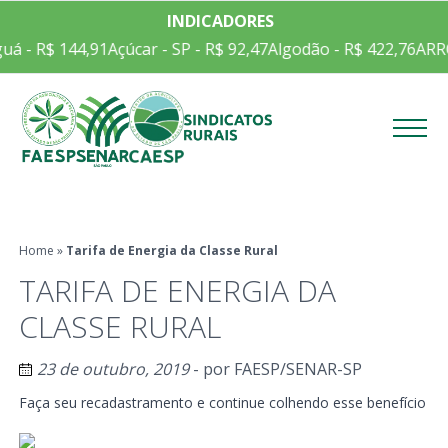
INDICADORES
á - R$ 144,91
Açúcar - SP - R$ 92,47
Algodão - R$ 422,76
ARRO
Menu
Home
»
Tarifa de Energia da Classe Rural
TARIFA DE ENERGIA DA
CLASSE RURAL
23 de outubro, 2019
- por
FAESP/SENAR-SP
Faça seu recadastramento e continue colhendo esse benefício