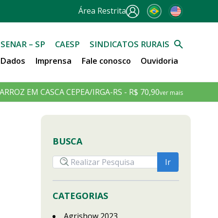
Área Restrita
SENAR – SP
CAESP
SINDICATOS RURAIS
e Dados
Imprensa
Fale conosco
Ouvidoria
ARROZ EM CASCA CEPEA/IRGA-RS - R$ 70,90
ver mais
BUSCA
CATEGORIAS
Agrishow 2023