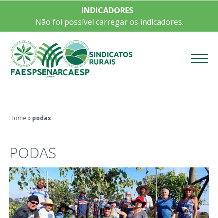
INDICADORES
Não foi possível carregar os indicadores.
Menu
Home
»
podas
PODAS