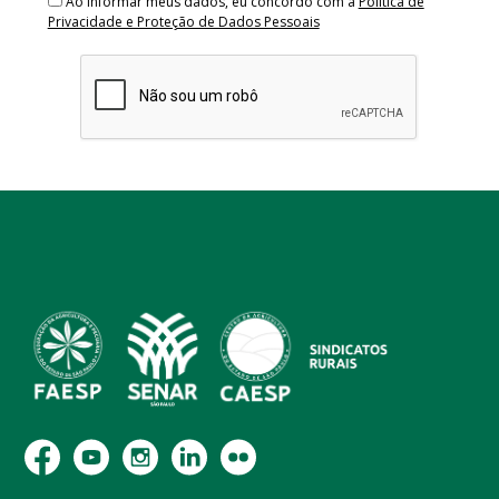
Ao informar meus dados, eu concordo com a
Política de
Privacidade e Proteção de Dados Pessoais