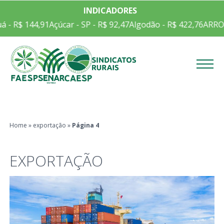
INDICADORES
 R$ 144,91
Açúcar - SP - R$ 92,47
Algodão - R$ 422,76
ARROZ E
Menu
Home
»
exportação
»
Página 4
EXPORTAÇÃO