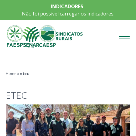
INDICADORES
Não foi possível carregar os indicadores.
Menu
Home
»
etec
ETEC