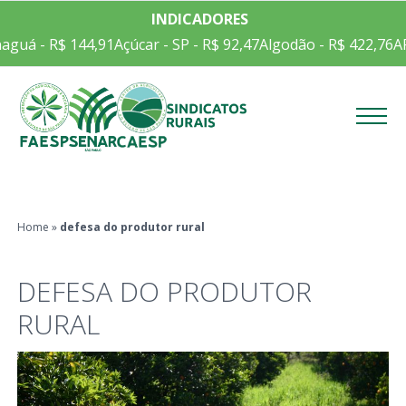
INDICADORES
aguá - R$ 144,91
Açúcar - SP - R$ 92,47
Algodão - R$ 422,76
A
Menu
Home
»
defesa do produtor rural
DEFESA DO PRODUTOR
RURAL