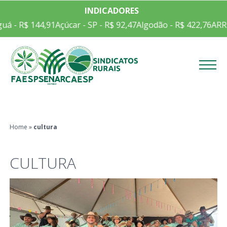
INDICADORES
uá - R$ 144,91
Açúcar - SP - R$ 92,47
Algodão - R$ 422,76
ARR
Menu
Home
»
cultura
CULTURA