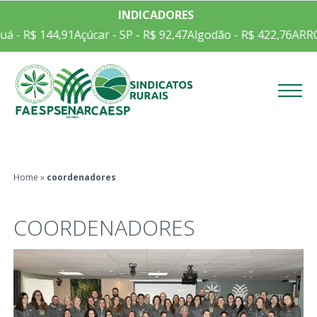
INDICADORES
á - R$ 144,91
Açúcar - SP - R$ 92,47
Algodão - R$ 422,76
ARRO
Menu
Home
»
coordenadores
COORDENADORES