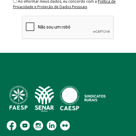
Ao informar meus dados, eu concordo com a
Política de
Privacidade e Proteção de Dados Pessoais