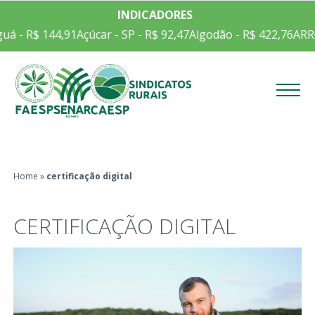
INDICADORES
á - R$ 144,91
Açúcar - SP - R$ 92,47
Algodão - R$ 422,76
ARRO
Menu
Home
»
certificação digital
CERTIFICAÇÃO DIGITAL