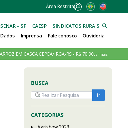
Área Restrita
SENAR – SP
CAESP
SINDICATOS RURAIS
e Dados
Imprensa
Fale conosco
Ouvidoria
ARROZ EM CASCA CEPEA/IRGA-RS - R$ 70,90
ver mais
BUSCA
CATEGORIAS
Agrishow 2023