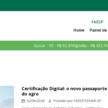
FAESP
Home
Painel d
Açúcar - SP - R$ 92,47
Algodão - R$ 422,76
Certificação Digital: o novo passaporte
do agro
02/06/2026
Postado por
FAESP/SENAR-SP