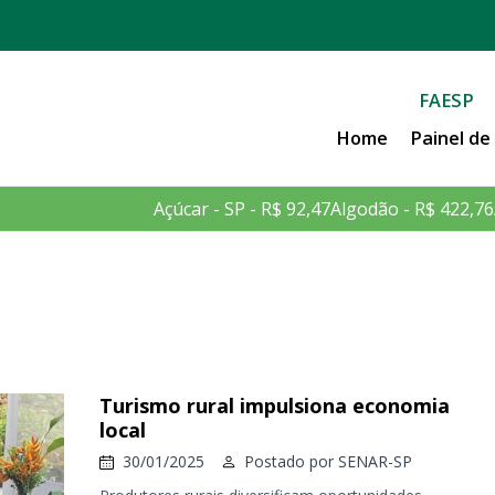
FAESP
Home
Painel d
Açúcar - SP - R$ 92,47
Algodão - R$ 422,76
Turismo rural impulsiona economia
local
30/01/2025
Postado por
SENAR-SP