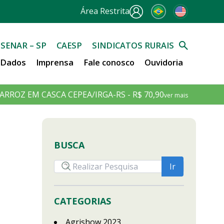
Área Restrita
SENAR – SP
CAESP
SINDICATOS RURAIS
e Dados
Imprensa
Fale conosco
Ouvidoria
ARROZ EM CASCA CEPEA/IRGA-RS - R$ 70,90
ver mais
BUSCA
CATEGORIAS
Agrishow 2023