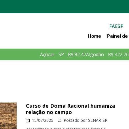
FAESP
Home
Painel d
Açúcar - SP - R$ 92,47
Algodão - R$ 422,76
Curso de Doma Racional humaniza
relação no campo
15/07/2025
Postado por
SENAR-SP