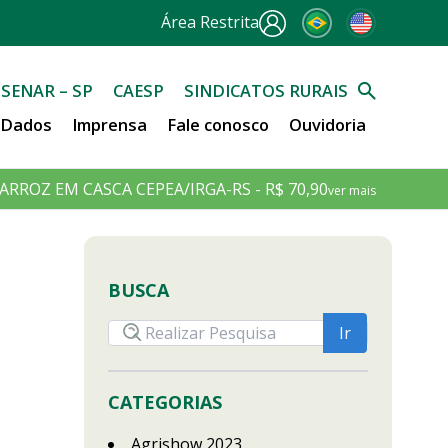
Área Restrita
SENAR – SP
CAESP
SINDICATOS RURAIS
e Dados
Imprensa
Fale conosco
Ouvidoria
ARROZ EM CASCA CEPEA/IRGA-RS - R$ 70,90
ver mais
BUSCA
CATEGORIAS
Agrishow 2023