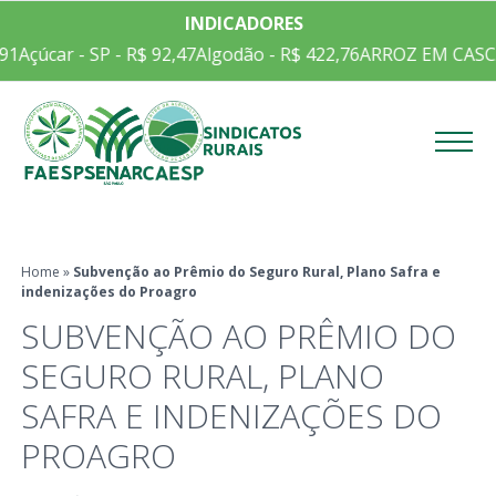
INDICADORES
91
Açúcar - SP - R$ 92,47
Algodão - R$ 422,76
ARROZ EM CASCA 
Menu
Home
»
Subvenção ao Prêmio do Seguro Rural, Plano Safra e
indenizações do Proagro
SUBVENÇÃO AO PRÊMIO DO
SEGURO RURAL, PLANO
SAFRA E INDENIZAÇÕES DO
PROAGRO