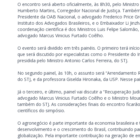
O encontro será aberto oficialmente, às 8h30, pelo Ministro
Humberto Martins, Corregedor Nacional de Justiça. Também
Presidente da OAB Nacional, o advogado Frederico Price Gr
Instituto dos Advogados Brasileiros, e o Embaixador Li Jinz
coordenação cientifica é dos Ministros Luis Felipe Salomão,
advogado Marcus Vinicius Furtado Coêlho.
O evento será dividido em três painéis. O primeiro terá iní
que será discutido por especialistas como o Presidente do I
presidida pelo Ministro Antonio Carlos Ferreira, do STJ.
No segundo painel, às 10h, o assunto será “Arrendamento Ru
do STJ, e da professora Giselda Hironaka, da USP. Nesse pai
Já o terceiro, e último, painel vai discutir a “Recuperação J
advogado Marcus Vinicius Furtado Coêlho e o Ministro Moura
também do STJ. As considerações finais do encontro ficarã
científicos do simpósio.
O agronegócio é parte importante da economia brasileira 
desenvolvimento e o crescimento do Brasil, contribuindo par
globalização. Pela importante contribuição na geração de em