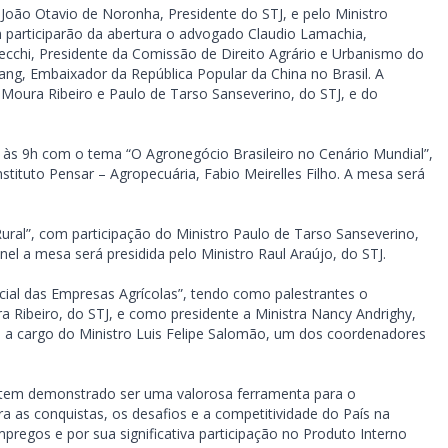
 João Otavio de Noronha, Presidente do STJ, e pelo Ministro
 participarão da abertura o advogado Claudio Lamachia,
ecchi, Presidente da Comissão de Direito Agrário e Urbanismo do
hang, Embaixador da República Popular da China no Brasil. A
 Moura Ribeiro e Paulo de Tarso Sanseverino, do STJ, e do
cio às 9h com o tema “O Agronegócio Brasileiro no Cenário Mundial”,
nstituto Pensar – Agropecuária, Fabio Meirelles Filho. A mesa será
ral”, com participação do Ministro Paulo de Tarso Sanseverino,
nel a mesa será presidida pelo Ministro Raul Araújo, do STJ.
udicial das Empresas Agrícolas”, tendo como palestrantes o
 Ribeiro, do STJ, e como presidente a Ministra Nancy Andrighy,
o a cargo do Ministro Luis Felipe Salomão, um dos coordenadores
e tem demonstrado ser uma valorosa ferramenta para o
a as conquistas, os desafios e a competitividade do País na
pregos e por sua significativa participação no Produto Interno