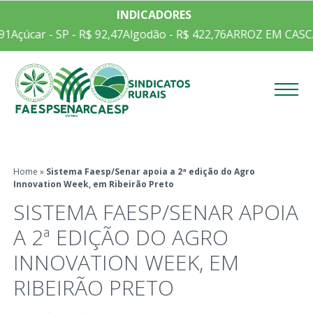
INDICADORES
1
Açúcar - SP - R$ 92,47
Algodão - R$ 422,76
ARROZ EM CASCA 
Menu
Home
»
Sistema Faesp/Senar apoia a 2ª edição do Agro
Innovation Week, em Ribeirão Preto
SISTEMA FAESP/SENAR APOIA
A 2ª EDIÇÃO DO AGRO
INNOVATION WEEK, EM
RIBEIRÃO PRETO