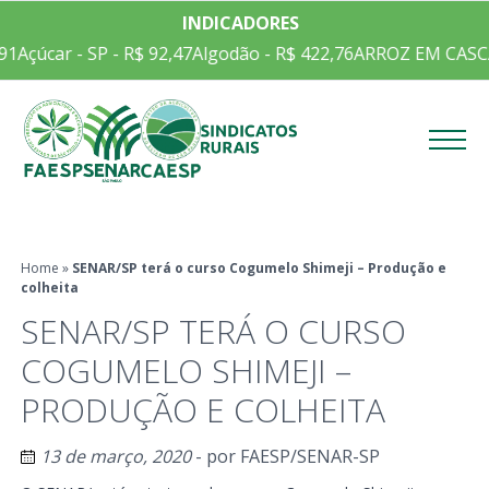
INDICADORES
91
Açúcar - SP - R$ 92,47
Algodão - R$ 422,76
ARROZ EM CASCA 
Menu
Home
»
SENAR/SP terá o curso Cogumelo Shimeji – Produção e
colheita
SENAR/SP TERÁ O CURSO
COGUMELO SHIMEJI –
PRODUÇÃO E COLHEITA
13 de março, 2020
- por
FAESP/SENAR-SP