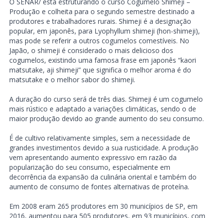
O SENAR/ está estruturando o curso Cogumelo Shimeji –
Produção e colheita para o segundo semestre destinado a
produtores e trabalhadores rurais. Shimeji é a designação
popular, em japonês, para Lyophyllum shimeji (hon-shimeji),
mas pode se referir a outros cogumelos comestíveis. No
Japão, o shimeji é considerado o mais delicioso dos
cogumelos, existindo uma famosa frase em japonês “kaori
matsutake, aji shimeji” que significa o melhor aroma é do
matsutake e o melhor sabor do shimeji.
A duração do curso será de três dias. Shimeji é um cogumelo
mais rústico e adaptado a variações climáticas, sendo o de
maior produção devido ao grande aumento do seu consumo.
É de cultivo relativamente simples, sem a necessidade de
grandes investimentos devido a sua rusticidade. A produção
vem apresentando aumento expressivo em razão da
popularização do seu consumo, especialmente em
decorrência da expansão da culinária oriental e também do
aumento de consumo de fontes alternativas de proteína.
Em 2008 eram 265 produtores em 30 municípios de SP, em
2016, aumentou para 505 produtores, em 93 municípios, com