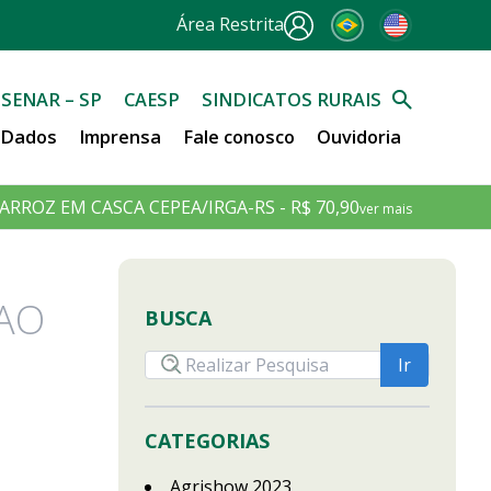
Área Restrita
SENAR – SP
CAESP
SINDICATOS RURAIS
e Dados
Imprensa
Fale conosco
Ouvidoria
ARROZ EM CASCA CEPEA/IRGA-RS - R$ 70,90
ver mais
 AO
BUSCA
CATEGORIAS
Agrishow 2023