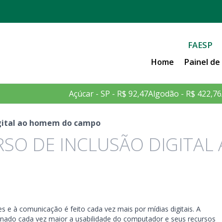
FAESP
Home
Painel d
Açúcar - SP - R$ 92,47
Algodão - R$ 422,76
igital ao homem do campo
SO DE INCLUSÃO DIGITAL
 e à comunicação é feito cada vez mais por mídias digitais. A
ornado cada vez maior a usabilidade do computador e seus recursos