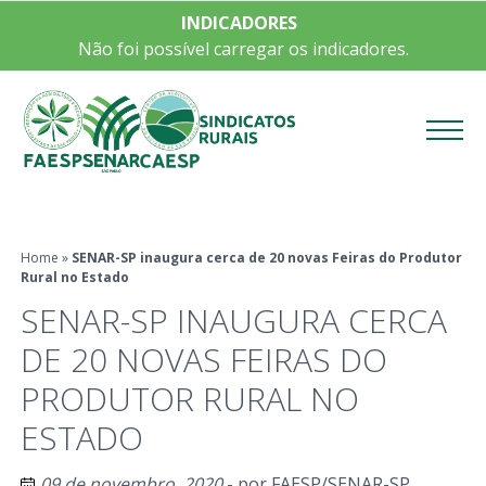
INDICADORES
Não foi possível carregar os indicadores.
Menu
Home
»
SENAR-SP inaugura cerca de 20 novas Feiras do Produtor
Rural no Estado
SENAR-SP INAUGURA CERCA
DE 20 NOVAS FEIRAS DO
PRODUTOR RURAL NO
ESTADO
09 de novembro, 2020
- por
FAESP/SENAR-SP