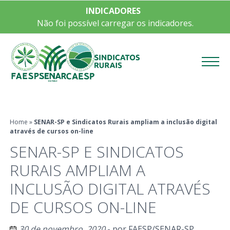
INDICADORES
Não foi possível carregar os indicadores.
Menu
Home
»
SENAR-SP e Sindicatos Rurais ampliam a inclusão digital
através de cursos on-line
SENAR-SP E SINDICATOS
RURAIS AMPLIAM A
INCLUSÃO DIGITAL ATRAVÉS
DE CURSOS ON-LINE
30 de novembro, 2020
- por
FAESP/SENAR-SP