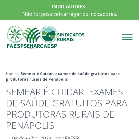
INDICADORES
Não foi possível carregar os indicadores.
Menu
Home
»
Semear é Cuidar: exames de saúde gratuitos para
produtoras rurais de Penápolis
SEMEAR É CUIDAR: EXAMES
DE SAÚDE GRATUITOS PARA
PRODUTORAS RURAIS DE
PENÁPOLIS
04 de julho, 2024
- por
FAESP