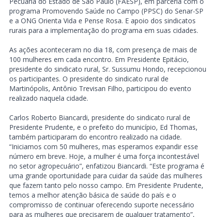
Pecuária do Estado de São Paulo (FAESP), em parceria com o
programa Promovendo Saúde no Campo (PPSC) do Senar-SP
e a ONG Orienta Vida e Pense Rosa. E apoio dos sindicatos
rurais para a implementação do programa em suas cidades.
As ações aconteceram no dia 18, com presença de mais de
100 mulheres em cada encontro. Em Presidente Epitácio,
presidente do sindicato rural, Sr. Sussumu Hondo, recepcionou
os participantes. O presidente do sindicato rural de
Martinópolis, Antônio Trevisan Filho, participou do evento
realizado naquela cidade.
Carlos Roberto Biancardi, presidente do sindicato rural de
Presidente Prudente, e o prefeito do município, Ed Thomas,
também participaram do encontro realizado na cidade.
“Iniciamos com 50 mulheres, mas esperamos expandir esse
número em breve. Hoje, a mulher é uma força incontestável
no setor agropecuário”, enfatizou Biancardi. “Este programa é
uma grande oportunidade para cuidar da saúde das mulheres
que fazem tanto pelo nosso campo. Em Presidente Prudente,
temos a melhor atenção básica de saúde do país e o
compromisso de continuar oferecendo suporte necessário
para as mulheres que precisarem de qualquer tratamento”,