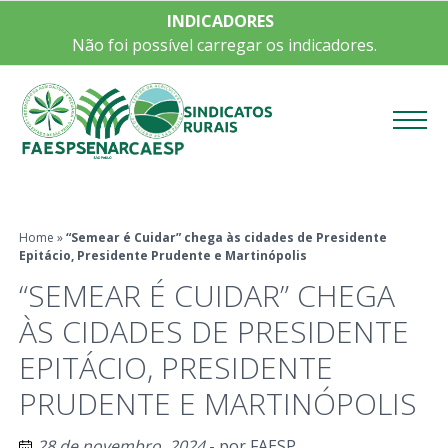
INDICADORES
Não foi possível carregar os indicadores.
Menu
Home
»
“Semear é Cuidar” chega às cidades de Presidente
Epitácio, Presidente Prudente e Martinópolis
“SEMEAR É CUIDAR” CHEGA
ÀS CIDADES DE PRESIDENTE
EPITÁCIO, PRESIDENTE
PRUDENTE E MARTINÓPOLIS
28 de novembro, 2024
- por
FAESP