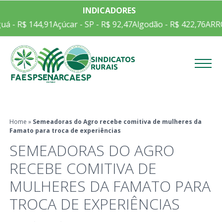
INDICADORES
á - R$ 144,91
Açúcar - SP - R$ 92,47
Algodão - R$ 422,76
ARROZ
Menu
Home
»
Semeadoras do Agro recebe comitiva de mulheres da
Famato para troca de experiências
SEMEADORAS DO AGRO
RECEBE COMITIVA DE
MULHERES DA FAMATO PARA
TROCA DE EXPERIÊNCIAS