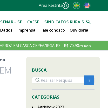
Área Restrita
SENAR – SP
CAESP
SINDICATOS RURAIS
e Dados
Imprensa
Fale conosco
Ouvidoria
ARROZ EM CASCA CEPEA/IRGA-RS - R$ 70,90
ver mais
ama
 EM
BUSCA
CATEGORIAS
Agrishow 2023