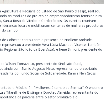
Agricultura e Pecuária do Estado de São Paulo (Faesp), realizou
evando os módulos do projeto de empreendedorismo feminino rural
ba, Santa Rosa de Viterbo e Cordeirópolis. Os eventos reuniram
 e lideranças locais e mobilizaram centenas de mulheres produtoras
er do campo.
o de Colheita” contou com a presença de Nadilene Andrade,
 que representou a presidente Vera Lúcia Machado Vicente. Também
o Regional São João da Boa Vista), e Irene Simioni, presidente do
do Wilson Tomazetto, presidente do Sindicato Rural,
 ainda com Sizinio Augusto Neto, representando o escritório
esidente do Fundo Social de Solidariedade, Kamila Neri Grossi
resentado o Módulo 2 – “Mulheres, é tempo de Semear”. O encontro
Luis Titarelli, e de Elisângela Doroteu Almeida, representante do
mportância da parceria entre o setor produtivo e o