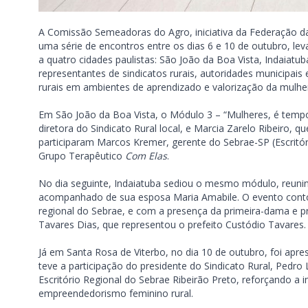
A Comissão Semeadoras do Agro, iniciativa da Federação da 
uma série de encontros entre os dias 6 e 10 de outubro, l
a quatro cidades paulistas: São João da Boa Vista, Indaiatu
representantes de sindicatos rurais, autoridades municipais
rurais em ambientes de aprendizado e valorização da mulh
Em São João da Boa Vista, o Módulo 3 – “Mulheres, é temp
diretora do Sindicato Rural local, e Marcia Zarelo Ribeiro,
participaram Marcos Kremer, gerente do Sebrae-SP (Escritóri
Grupo Terapêutico
Com Elas
.
No dia seguinte, Indaiatuba sediou o mesmo módulo, reunin
acompanhado de sua esposa Maria Amabile. O evento contou
regional do Sebrae, e com a presença da primeira-dama e pr
Tavares Dias, que representou o prefeito Custódio Tavares.
Já em Santa Rosa de Viterbo, no dia 10 de outubro, foi ap
teve a participação do presidente do Sindicato Rural, Pedro 
Escritório Regional do Sebrae Ribeirão Preto, reforçando a i
empreendedorismo feminino rural.