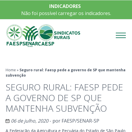
INDICADORES
Não foi possível carregar os indicadores.
Menu
Home
»
Seguro rural: Faesp pede a governo de SP que mantenha
subvenção
SEGURO RURAL: FAESP PEDE
A GOVERNO DE SP QUE
MANTENHA SUBVENÇÃO
06 de julho, 2020
- por
FAESP/SENAR-SP
A Federação da Agricultura e Pecuária do Estado de São Paulo