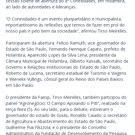
sessão solene de abertura do 8º Conexidades, em Holambra,
ao lado de autoridades e lideranças.
“O Conexidades é um evento pluripartidário e municipalista,
importantíssimo às reflexões que temos de fazer em prol do
nosso país e pelo bem da sociedade”, afirmou Tirso Meirelles.
Participaram da abertura: Felício Ramuth, vice-governador do
Estado de São Paulo, Fernando Henrique Capato, prefeito de
Holambra, Aparecido Lopes da Silva Lima, presidente da
Câmara Municipal de Holambra, Gilberto Kassab, secretário de
Governo e Relações Institucionais do Estado de São Paulo,
Roberto de Lucena, secretário estadual de Turismo e Viagens
e Wieneke Vullings, cônsul-geral do Reino dos Países Baixos
em São Paulo.
O presidente da Faesp, Tirso Meirelles, também participou do
painel “Agronegócio: O Campo Apoiando o PIB”, realizado na
terça-feira (5). Ao seu lado, para o debate, estiveram o
governador do estado de Goiás, Ronaldo Caiado; o secretário
de Agricultura e Abastecimento do Estado de São Paulo,
Guilherme Piai Filizzola; e o presidente do Conselho
Administrativo da Fundação de Desenvolvimento da Pesquisa