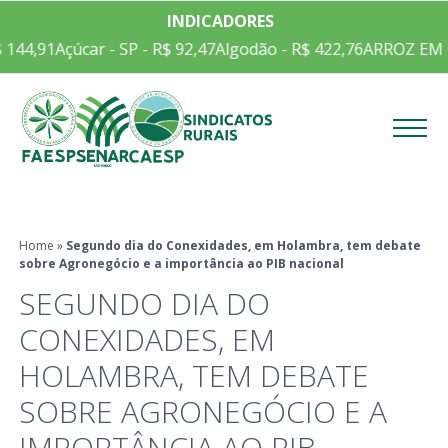
INDICADORES
1
Açúcar - SP - R$ 92,47
Algodão - R$ 422,76
ARROZ EM CASCA C
Menu
Home
»
Segundo dia do Conexidades, em Holambra, tem debate
sobre Agronegócio e a importância ao PIB nacional
SEGUNDO DIA DO
CONEXIDADES, EM
HOLAMBRA, TEM DEBATE
SOBRE AGRONEGÓCIO E A
IMPORTÂNCIA AO PIB