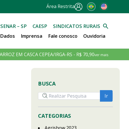
Área Restrita
SENAR – SP
CAESP
SINDICATOS RURAIS
e Dados
Imprensa
Fale conosco
Ouvidoria
ARROZ EM CASCA CEPEA/IRGA-RS - R$ 70,90
ver mais
BUSCA
CATEGORIAS
Agrishow 2023