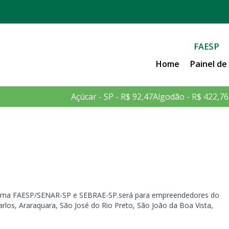
FAESP
Home
Painel d
Açúcar - SP - R$ 92,47
Algodão - R$ 422,76
Sistema FAESP/SENAR-SP e SEBRAE-SP.será para empreendedores do
rlos, Araraquara, São José do Rio Preto, São João da Boa Vista,