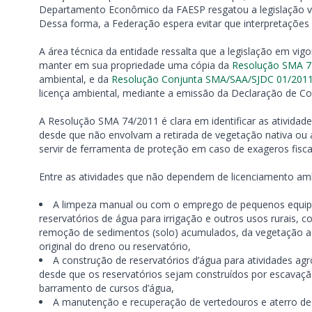
Departamento Econômico da FAESP resgatou a legislação vige
Dessa forma, a Federação espera evitar que interpretações
A área técnica da entidade ressalta que a legislação em vigor
manter em sua propriedade uma cópia da
Resolução SMA 7
ambiental, e da
Resolução Conjunta SMA/SAA/SJDC 01/201
licença ambiental, mediante a emissão da Declaração de Con
A Resolução SMA 74/2011 é clara em identificar as atividad
desde que não envolvam a retirada de vegetação nativa ou
servir de ferramenta de proteção em caso de exageros fisca
Entre as atividades que não dependem de licenciamento amb
A limpeza manual ou com o emprego de pequenos equipa
reservatórios de água para irrigação e outros usos rurais
remoção de sedimentos (solo) acumulados, da vegetação aqu
original do dreno ou reservatório,
A construção de reservatórios d’água para atividades ag
desde que os reservatórios sejam construídos por escavaçã
barramento de cursos d’água,
A manutenção e recuperação de vertedouros e aterro de