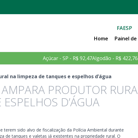
FAESP
Home
Painel d
Açúcar - SP - R$ 92,47
Algodão - R$ 422,76
ral na limpeza de tanques e espelhos d’água
 AMPARA PRODUTOR RURA
E ESPELHOS D’ÁGUA
e terem sido alvo de fiscalização da Polícia Ambiental durante
a de tanques e valetas já existentes na propriedade rural. O