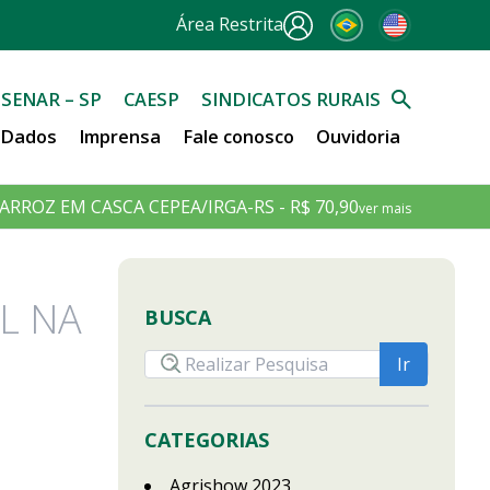
Área Restrita
SENAR – SP
CAESP
SINDICATOS RURAIS
e Dados
Imprensa
Fale conosco
Ouvidoria
ARROZ EM CASCA CEPEA/IRGA-RS - R$ 70,90
ver mais
L NA
BUSCA
CATEGORIAS
Agrishow 2023