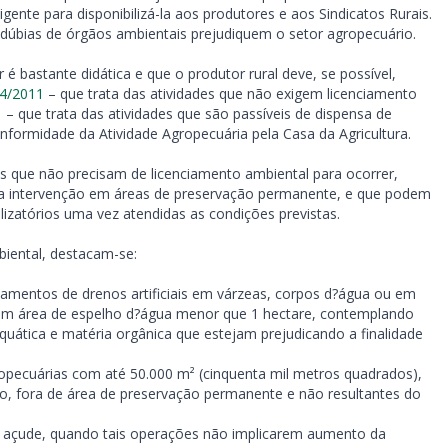
nte para disponibilizá-la aos produtores e aos Sindicatos Rurais.
 dúbias de órgãos ambientais prejudiquem o setor agropecuário.
 é bastante didática e que o produtor rural deve, se possível,
4/2011
– que trata das atividades que não exigem licenciamento
1
– que trata das atividades que são passíveis de dispensa de
formidade da Atividade Agropecuária pela Casa da Agricultura.
es que não precisam de licenciamento ambiental para ocorrer,
 a intervenção em áreas de preservação permanente, e que podem
lizatórios uma vez atendidas as condições previstas.
iental, destacam-se:
mentos de drenos artificiais em várzeas, corpos d?água ou em
, com área de espelho d?água menor que 1 hectare, contemplando
ática e matéria orgânica que estejam prejudicando a finalidade
ropecuárias com até 50.000 m² (cinquenta mil metros quadrados),
o, fora de área de preservação permanente e não resultantes do
 açude, quando tais operações não implicarem aumento da