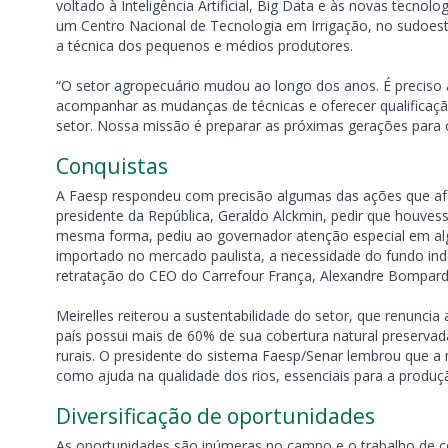
voltado à Inteligência Artificial, Big Data e às novas tecno
um Centro Nacional de Tecnologia em Irrigação, no sudoeste
a técnica dos pequenos e médios produtores.
“O setor agropecuário mudou ao longo dos anos. É preciso 
acompanhar as mudanças de técnicas e oferecer qualificaç
setor. Nossa missão é preparar as próximas gerações para o 
Conquistas
A Faesp respondeu com precisão algumas das ações que afeta
presidente da República, Geraldo Alckmin, pedir que houve
mesma forma, pediu ao governador atenção especial em alg
importado no mercado paulista, a necessidade do fundo ind
retratação do CEO do Carrefour França, Alexandre Bompard
Meirelles reiterou a sustentabilidade do setor, que renuncia
país possui mais de 60% de sua cobertura natural preserv
rurais. O presidente do sistema Faesp/Senar lembrou que a 
como ajuda na qualidade dos rios, essenciais para a produç
Diversificação de oportunidades
As oportunidades são inúmeras no campo e o trabalho de