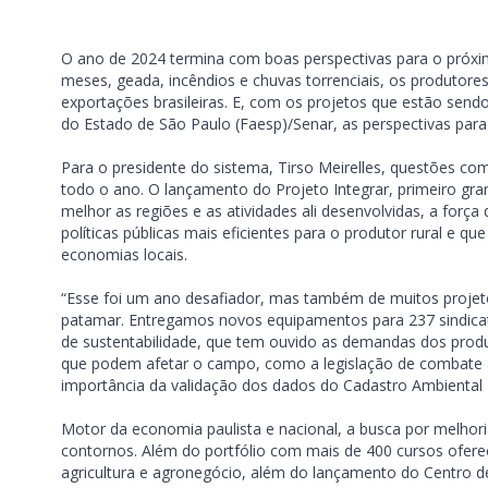
O ano de 2024 termina com boas perspectivas para o próxim
meses, geada, incêndios e chuvas torrenciais, os produtores 
exportações brasileiras. E, com os projetos que estão send
do Estado de São Paulo (Faesp)/Senar, as perspectivas par
Para o presidente do sistema, Tirso Meirelles, questões co
todo o ano. O lançamento do Projeto Integrar, primeiro gr
melhor as regiões e as atividades ali desenvolvidas, a for
políticas públicas mais eficientes para o produtor rural e q
economias locais.
“Esse foi um ano desafiador, mas também de muitos projeto
patamar. Entregamos novos equipamentos para 237 sindicat
de sustentabilidade, que tem ouvido as demandas dos produ
que podem afetar o campo, como a legislação de combate a 
importância da validação dos dados do Cadastro Ambiental Ru
Motor da economia paulista e nacional, a busca por melho
contornos. Além do portfólio com mais de 400 cursos oferec
agricultura e agronegócio, além do lançamento do Centro d