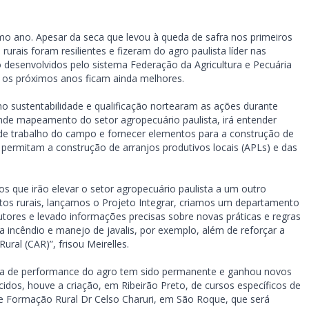
o ano. Apesar da seca que levou à queda de safra nos primeiros
rurais foram resilientes e fizeram do agro paulista líder nas
o desenvolvidos pelo sistema Federação da Agricultura e Pecuária
a os próximos anos ficam ainda melhores.
mo sustentabilidade e qualificação nortearam as ações durante
ande mapeamento do setor agropecuário paulista, irá entender
ça de trabalho do campo e fornecer elementos para a construção de
ue permitam a construção de arranjos produtivos locais (APLs) e das
s que irão elevar o setor agropecuário paulista a um outro
os rurais, lançamos o Projeto Integrar, criamos um departamento
tores e levado informações precisas sobre novas práticas e regras
incêndio e manejo de javalis, por exemplo, além de reforçar a
ral (CAR)”, frisou Meirelles.
ria de performance do agro tem sido permanente e ganhou novos
idos, houve a criação, em Ribeirão Preto, de cursos específicos de
e Formação Rural Dr Celso Charuri, em São Roque, que será