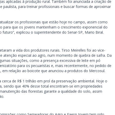
logias aplicadas à produção rural. Também foi anunciada a criação de
 paulista, para treinar profissionais e buscar formas de aproximar
atualizar os profissionais que estão hoje no campo, assim como
ão para que os jovens mantenham o crescimento exponencial do
futuro”, explicou o superintendente do Senar-SP, Mario Biral.
ram a vida dos produtores rurais. Tirso Meirelles foi ao vice-
sse atenção especial ao agro, num momento de quebra de safra. Da
umas situações, como a presença excessiva de leite em pó
enizatório para os pecuaristas e, mais recentemente, no pedido de
, em relação ao boicote que anunciou a produtos do Mercosul.
 a cerca de R$ 1 trilhão em prol da preservação ambiental. Hoje o
ada, sendo que 40% desse total encontram-se em propriedades
manutenção das florestas garante a qualidade do solo, assim
ão.
 comissões como Semeadoras do Agro e Faesp Jovem tem sido